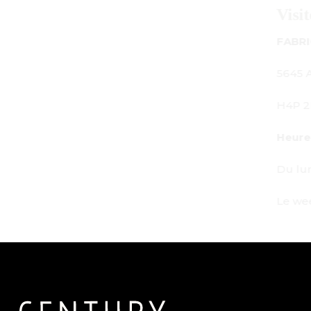
Visitez-nous
FABRICATION - SALLE D'EXPOSITION - BUREAU :
5645 Av. Royalmount, Mont-Royal, QC CANADA
H4P 2P9
Heures de travail :
Du lundi au vendredi : de 9h à 18h
Le week-end : Sur rendez-vous uniquement