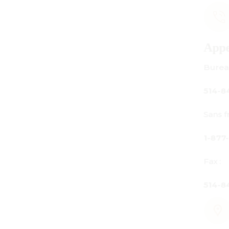
Appelez-nous
Bureau principal :
514-842-3933
Sans frais au Canada seulement :
1-877-842-3934
Fax :
514-842-7481