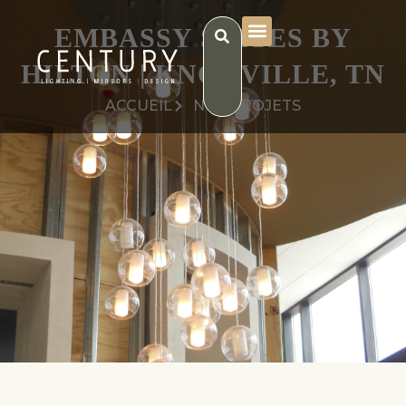
EMBASSY SUITES BY
HILTON | KNOXVILLE, TN
ACCUEIL
NOS PROJETS