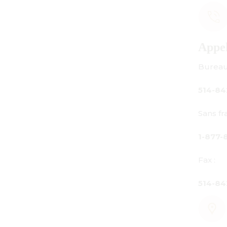
Appelez-nous
Bureau principal :
514-842-3933
Sans frais au Canada seulement :
1-877-842-3934
Fax :
514-842-7481