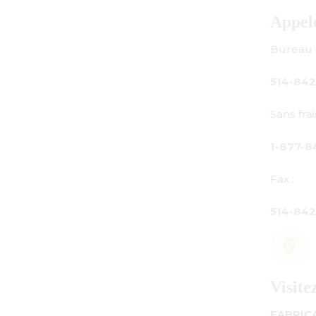
Appelez-nous
Bureau principal :
514-842-3933
Sans frais au Canada seulement :
1-877-842-3934
Fax :
514-842-7481
Visitez-nous
FABRICATION - SALLE D'EXPOSITION - BU