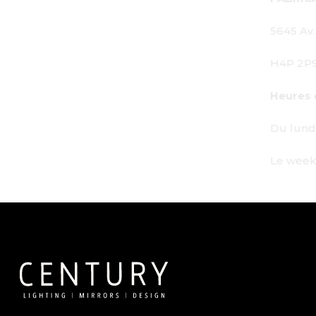
5645 Av. Royalmount, Mont-Royal, QC CA
H4P 2P9
Heures de travail :
Du lundi au vendredi : de 9h à 18h
Le week-end : Sur rendez-vous uniqueme