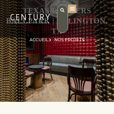
TEXAS RANGERS
BALLPARK | ARLINGTON,
TX
ACCUEIL
NOS PROJETS