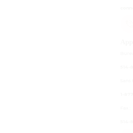
connect@centuryamadeus.com
Appelez-nous
Bureau principal :
514-842-3933
Sans frais au Canada seulement :
1-877-842-3934
Fax :
514-842-7481