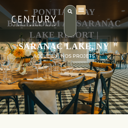
PONTIAC BAY
BALLROOM AT SARANAC
LAKE RESORT |
SARANAC LAKE, NY
ACCUEIL
NOS PROJETS