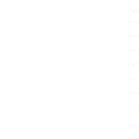
Appelez-nous
Bureau principal :
514-842-3933
Sans frais au Canada seulement :
1-877-842-3934
Fax :
514-842-7481
Visitez-nous
FABRICATION - SALLE D'EXPOSITION - BURE