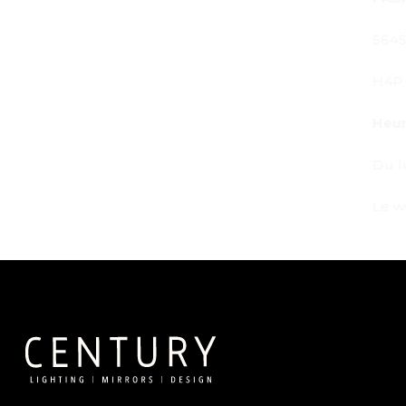
5645 Av. Royalmount, Mont-Royal, QC CANA
H4P 2P9
Heures de travail :
Du lundi au vendredi : de 9h à 18h
Le week-end : Sur rendez-vous uniquement