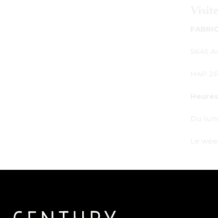
Visitez-nous
FABRICATION - SALLE D'EXPOSITION - BUREAU 
5645 Av. Royalmount, Mont-Royal, QC CANADA
H4P 2P9
Heures de travail :
Du lundi au vendredi : de 9h à 18h
Le week-end : Sur rendez-vous uniquement