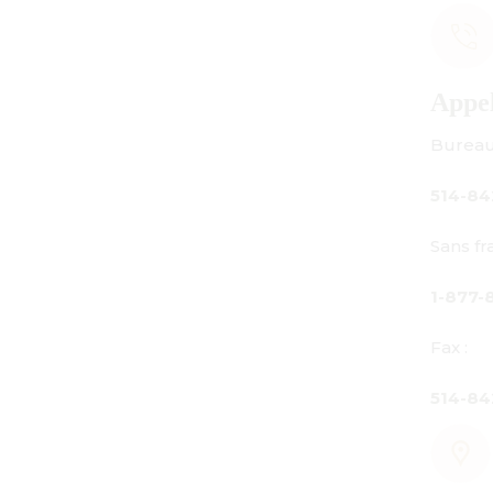
Appelez-nous
Bureau principal :
514-842-3933
Sans frais au Canada seulement :
1-877-842-3934
Fax :
514-842-7481