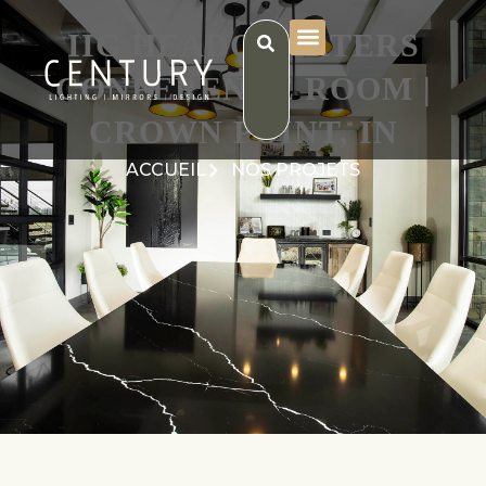
IIG HEADQUARTERS
CONFERENCE ROOM |
CROWN POINT, IN
ACCUEIL
NOS PROJETS