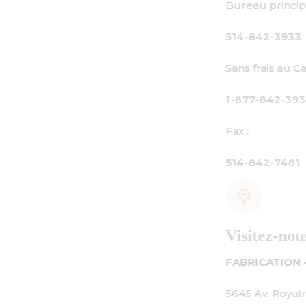
Bureau principal :
514-842-3933
Sans frais au Canada seulement :
1-877-842-3934
Fax :
514-842-7481
Visitez-nous
FABRICATION - SALLE D'EXPOSITION - BUREAU
5645 Av. Royalmount, Mont-Royal, QC CANADA